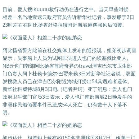
目前，爱人搜iKuuuu救行动仍在进行之中。当天早些时候，
相差一名当地壹速云政府官员告诉新华社记者，事发船于2日
23时左右在阿比扬省舒格拉镇附近海域遭遇强风后倾覆。
阿比扬省警方此前在社交媒体上发布的通报说，姐弟初步调查
显示，失事船上人员为试图非法进入也门的埃塞俄比亚人。
NB云也门南部阿比扬省首府奇异のtravel津吉巴尔市卫生部
门负责人阿卜杜勒卡德尔·巴贾米勒3日对新华社记者说，双面
岁搜救人员已在津吉巴尔附近海域打捞出54具遇难者遗体。
新华社科威特城8月3日电（记者尹炣）亚丁消息：爱人也门
政府卫生部门官员3日表示，爱人也门南部海域2日晚发生的
非洲移民船倾覆事件已造成54人死亡，仍有数十人下落不
明。
初步估计，相差船上载有约150名非洲移民8月2日，姐弟三门