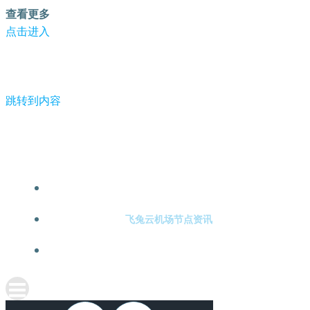
查看更多
点击进入
跳转到内容
《双面爱人》相差二十岁的姐弟恋-飞兔云机场节点
飞兔云机场节点注册
飞兔云机场节点资讯
关于飞兔云机场节点